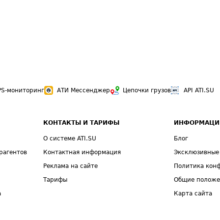
PS-мониторинг
АТИ Мессенджер
Цепочки грузов
API ATI.SU
КОНТАКТЫ И ТАРИФЫ
ИНФОРМАЦИ
О системе ATI.SU
Блог
рагентов
Контактная информация
Эксклюзивные
Реклама на сайте
Политика кон
Тарифы
Общие полож
а
Карта сайта