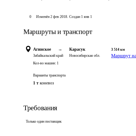
0
Изменён
2 фев 2018
.
Создан
1 янв 1
Маршруты и транспорт
Агинское
→
Карасук
3 514
км
Маршрут на
Забайкальский край
Новосибирская обл.
Кол-во машин:
1
Варианты транспорта
1 т
коневоз
Требования
Только один поставщик