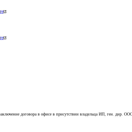
те
те
 заключение договора в офисе в присутствии владельца ИП, ген. дир. ОО