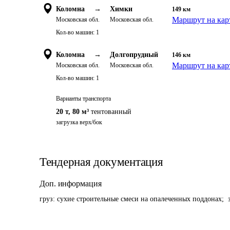
Коломна
→
Химки
149
км
Маршрут на кар
Московская обл.
Московская обл.
Кол-во машин:
1
Коломна
→
Долгопрудный
146
км
Маршрут на кар
Московская обл.
Московская обл.
Кол-во машин:
1
Варианты транспорта
20 т
,
80 м³
тентованный
загрузка верх/бок
Тендерная документация
Доп. информация
груз: сухие строительные смеси на опалеченных поддонах; 