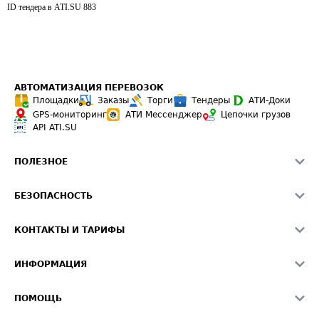
ID тендера в ATI.SU
883
АВТОМАТИЗАЦИЯ ПЕРЕВОЗОК
Площадки
Заказы
Торги
Тендеры
АТИ-Доки
GPS-мониторинг
АТИ Мессенджер
Цепочки грузов
API ATI.SU
ПОЛЕЗНОЕ
Расчет расстояний
БЕЗОПАСНОСТЬ
Академия ATI.SU
ATI.SU о безопасности
Звезды ATI.SU на вашем сайте
КОНТАКТЫ И ТАРИФЫ
Памятка по проверке контрагентов
Индекс ATI.SU FTL РФ
О системе ATI.SU
Светофор+
Средние ставки
ИНФОРМАЦИЯ
Контактная информация
Страхование
Выгодные направления
Блог
Реклама на сайте
О формировании Паспорта
ПОМОЩЬ
Эксклюзивные материалы
Тарифы