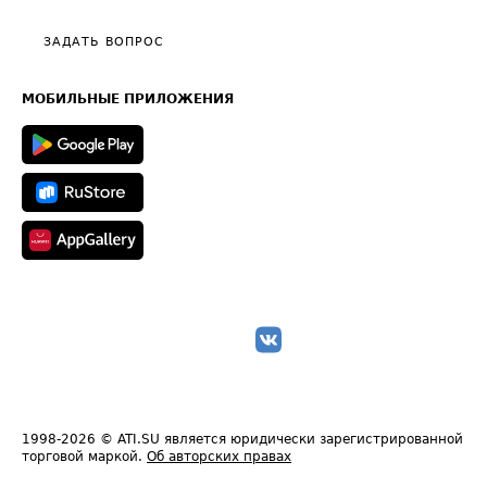
Видео по работе с ATI.SU
Политика конфиденциальности
Полезное по перевозкам
Общие положения
ЗАДАТЬ ВОПРОС
Часто задаваемые вопросы (FAQ)
Карта сайта
Техническая информация
МОБИЛЬНЫЕ ПРИЛОЖЕНИЯ
1998-2026
© ATI.SU является юридически зарегистрированной
торговой маркой.
Об авторских правах