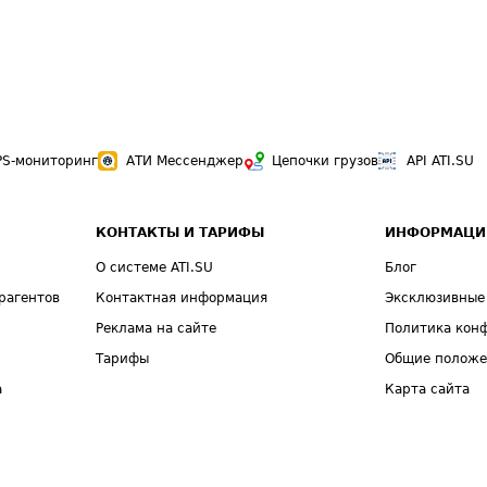
PS-мониторинг
АТИ Мессенджер
Цепочки грузов
API ATI.SU
КОНТАКТЫ И ТАРИФЫ
ИНФОРМАЦИ
О системе ATI.SU
Блог
рагентов
Контактная информация
Эксклюзивные
Реклама на сайте
Политика кон
Тарифы
Общие полож
а
Карта сайта