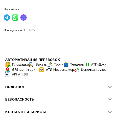
Поделиться
ID тендера в ATI.SU
877
АВТОМАТИЗАЦИЯ ПЕРЕВОЗОК
Площадки
Заказы
Торги
Тендеры
АТИ-Доки
GPS-мониторинг
АТИ Мессенджер
Цепочки грузов
API ATI.SU
ПОЛЕЗНОЕ
Расчет расстояний
БЕЗОПАСНОСТЬ
Академия ATI.SU
ATI.SU о безопасности
Звезды ATI.SU на вашем сайте
КОНТАКТЫ И ТАРИФЫ
Памятка по проверке контрагентов