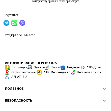
на перевозку грузов и поиск транспорта
Поделиться
ID тендера в ATI.SU
8757
АВТОМАТИЗАЦИЯ ПЕРЕВОЗОК
Площадки
Заказы
Торги
Тендеры
АТИ-Доки
GPS-мониторинг
АТИ Мессенджер
Цепочки грузов
API ATI.SU
ПОЛЕЗНОЕ
Расчет расстояний
БЕЗОПАСНОСТЬ
Академия ATI.SU
ATI.SU о безопасности
Звезды ATI.SU на вашем сайте