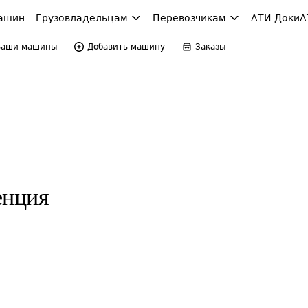
ашин
Грузовладельцам
Перевозчикам
АТИ-Доки
А
Ваши машины
Добавить машину
Заказы
енция