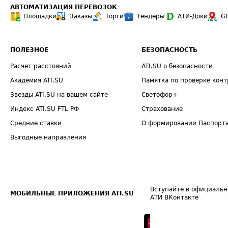
АВТОМАТИЗАЦИЯ ПЕРЕВОЗОК
Площадки
Заказы
Торги
Тендеры
АТИ-Доки
G
ПОЛЕЗНОЕ
БЕЗОПАСНОСТЬ
Расчет расстояний
ATI.SU о безопасности
Академия ATI.SU
Памятка по проверке конт
Звезды ATI.SU на вашем сайте
Светофор+
Индекс ATI.SU FTL РФ
Страхование
Средние ставки
О формировании Паспорт
Выгодные направления
Вступайте в официальн
МОБИЛЬНЫЕ ПРИЛОЖЕНИЯ ATI.SU
АТИ ВКонтакте