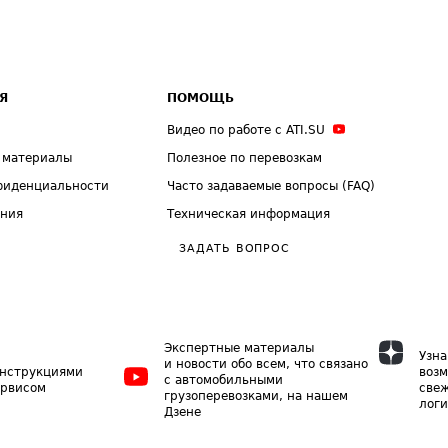
Я
ПОМОЩЬ
Видео по работе с ATI.SU
 материалы
Полезное по перевозкам
фиденциальности
Часто задаваемые вопросы (FAQ)
ения
Техническая информация
ЗАДАТЬ ВОПРОС
Экспертные материалы
Узна
и новости обо всем, что связано
инструкциями
возм
с автомобильными
ервисом
свеж
грузоперевозками, на нашем
логи
Дзене