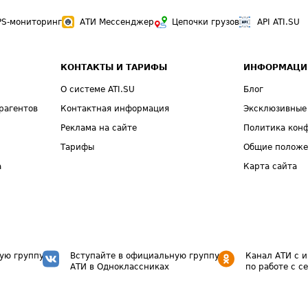
PS-мониторинг
АТИ Мессенджер
Цепочки грузов
API ATI.SU
КОНТАКТЫ И ТАРИФЫ
ИНФОРМАЦИ
О системе ATI.SU
Блог
рагентов
Контактная информация
Эксклюзивные
Реклама на сайте
Политика кон
Тарифы
Общие полож
а
Карта сайта
ую группу
Вступайте в официальную группу
Канал АТИ с 
АТИ в Одноклассниках
по работе с с