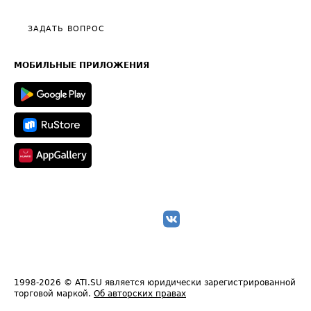
Видео по работе с ATI.SU
Политика конфиденциальности
Полезное по перевозкам
Общие положения
ЗАДАТЬ ВОПРОС
Часто задаваемые вопросы (FAQ)
Карта сайта
Техническая информация
МОБИЛЬНЫЕ ПРИЛОЖЕНИЯ
1998-2026
© ATI.SU является юридически зарегистрированной
торговой маркой.
Об авторских правах