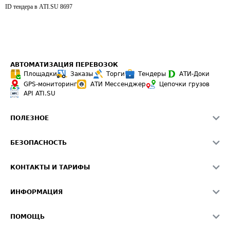
ID тендера в ATI.SU
8697
АВТОМАТИЗАЦИЯ ПЕРЕВОЗОК
Площадки
Заказы
Торги
Тендеры
АТИ-Доки
GPS-мониторинг
АТИ Мессенджер
Цепочки грузов
API ATI.SU
ПОЛЕЗНОЕ
Расчет расстояний
БЕЗОПАСНОСТЬ
Академия ATI.SU
ATI.SU о безопасности
Звезды ATI.SU на вашем сайте
КОНТАКТЫ И ТАРИФЫ
Памятка по проверке контрагентов
Индекс ATI.SU FTL РФ
О системе ATI.SU
Светофор+
Средние ставки
ИНФОРМАЦИЯ
Контактная информация
Страхование
Выгодные направления
Блог
Реклама на сайте
О формировании Паспорта
ПОМОЩЬ
Эксклюзивные материалы
Тарифы