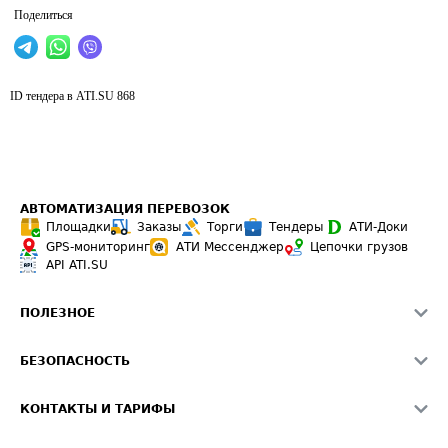
Поделиться
ID тендера в ATI.SU
868
АВТОМАТИЗАЦИЯ ПЕРЕВОЗОК
Площадки
Заказы
Торги
Тендеры
АТИ-Доки
GPS-мониторинг
АТИ Мессенджер
Цепочки грузов
API ATI.SU
ПОЛЕЗНОЕ
Расчет расстояний
БЕЗОПАСНОСТЬ
Академия ATI.SU
ATI.SU о безопасности
Звезды ATI.SU на вашем сайте
КОНТАКТЫ И ТАРИФЫ
Памятка по проверке контрагентов
Индекс ATI.SU FTL РФ
О системе ATI.SU