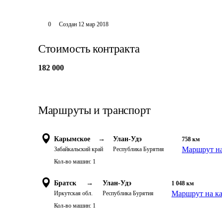
0
Создан
12 мар 2018
Стоимость контракта
182 000
Маршруты и транспорт
Карымское
→
Улан-Удэ
758
км
Маршрут на
Забайкальский край
Республика Бурятия
Кол-во машин:
1
Братск
→
Улан-Удэ
1 048
км
Маршрут на ка
Иркутская обл.
Республика Бурятия
Кол-во машин:
1