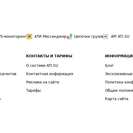
PS-мониторинг
АТИ Мессенджер
Цепочки грузов
API ATI.SU
КОНТАКТЫ И ТАРИФЫ
ИНФОРМАЦИ
О системе ATI.SU
Блог
рагентов
Контактная информация
Эксклюзивные
Реклама на сайте
Политика кон
Тарифы
Общие полож
а
Карта сайта