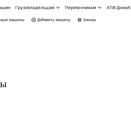
ашин
Грузовладельцам
Перевозчикам
АТИ-Доки
А
Ваши машины
Добавить машину
Заказы
ры