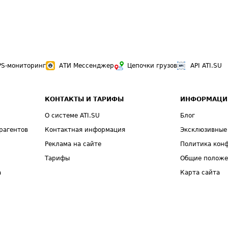
PS-мониторинг
АТИ Мессенджер
Цепочки грузов
API ATI.SU
КОНТАКТЫ И ТАРИФЫ
ИНФОРМАЦИ
О системе ATI.SU
Блог
рагентов
Контактная информация
Эксклюзивные
Реклама на сайте
Политика кон
Тарифы
Общие полож
а
Карта сайта