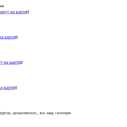
км
рут на карте
а карте
 на карте
а карте
ургон, цельнометалл., все закр.+изотерм