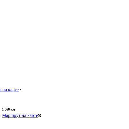
 на карте
1 560
км
Маршрут на карте