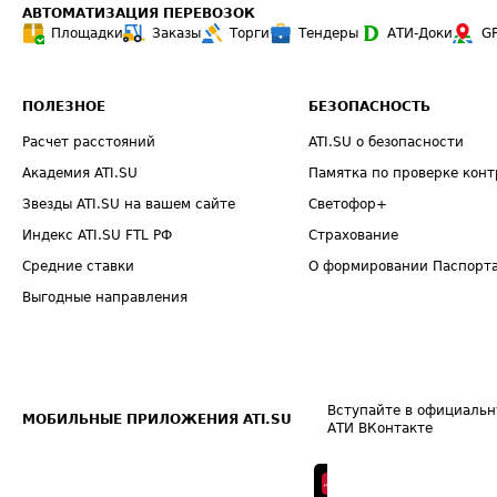
АВТОМАТИЗАЦИЯ ПЕРЕВОЗОК
Площадки
Заказы
Торги
Тендеры
АТИ-Доки
G
ПОЛЕЗНОЕ
БЕЗОПАСНОСТЬ
Расчет расстояний
ATI.SU о безопасности
Академия ATI.SU
Памятка по проверке конт
Звезды ATI.SU на вашем сайте
Светофор+
Индекс ATI.SU FTL РФ
Страхование
Средние ставки
О формировании Паспорт
Выгодные направления
Вступайте в официальн
МОБИЛЬНЫЕ ПРИЛОЖЕНИЯ ATI.SU
АТИ ВКонтакте