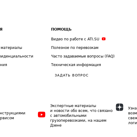
Я
ПОМОЩЬ
Видео по работе с ATI.SU
 материалы
Полезное по перевозкам
фиденциальности
Часто задаваемые вопросы (FAQ)
ения
Техническая информация
ЗАДАТЬ ВОПРОС
Экспертные материалы
Узна
и новости обо всем, что связано
инструкциями
возм
с автомобильными
ервисом
свеж
грузоперевозками, на нашем
логи
Дзене