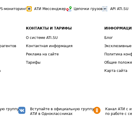
PS-мониторинг
АТИ Мессенджер
Цепочки грузов
API ATI.SU
КОНТАКТЫ И ТАРИФЫ
ИНФОРМАЦИ
О системе ATI.SU
Блог
рагентов
Контактная информация
Эксклюзивные
Реклама на сайте
Политика кон
Тарифы
Общие полож
а
Карта сайта
ую группу
Вступайте в официальную группу
Канал АТИ с 
АТИ в Одноклассниках
по работе с с