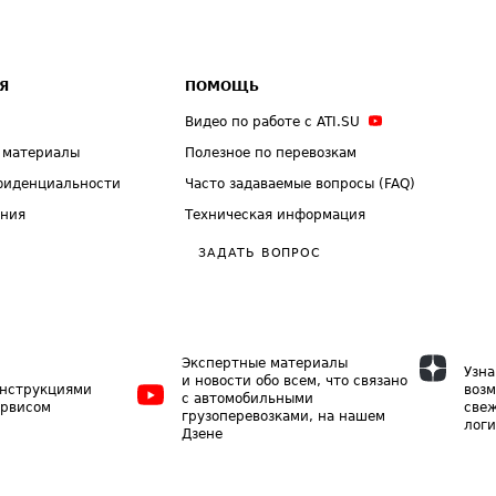
Я
ПОМОЩЬ
Видео по работе с ATI.SU
 материалы
Полезное по перевозкам
фиденциальности
Часто задаваемые вопросы (FAQ)
ения
Техническая информация
ЗАДАТЬ ВОПРОС
Экспертные материалы
Узна
и новости обо всем, что связано
инструкциями
возм
с автомобильными
ервисом
свеж
грузоперевозками, на нашем
логи
Дзене