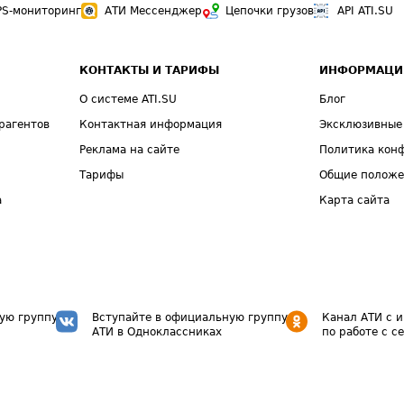
PS-мониторинг
АТИ Мессенджер
Цепочки грузов
API ATI.SU
КОНТАКТЫ И ТАРИФЫ
ИНФОРМАЦИ
О системе ATI.SU
Блог
рагентов
Контактная информация
Эксклюзивные
Реклама на сайте
Политика кон
Тарифы
Общие полож
а
Карта сайта
ую группу
Вступайте в официальную группу
Канал АТИ с 
АТИ в Одноклассниках
по работе с с