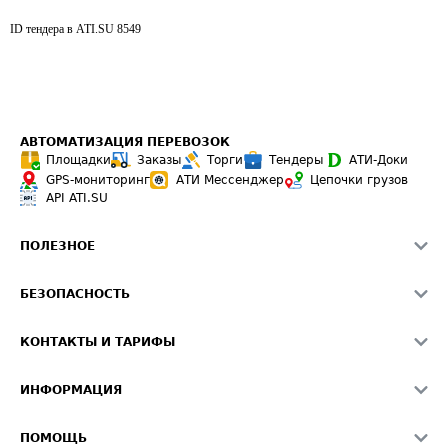
ID тендера в ATI.SU
8549
АВТОМАТИЗАЦИЯ ПЕРЕВОЗОК
Площадки
Заказы
Торги
Тендеры
АТИ-Доки
GPS-мониторинг
АТИ Мессенджер
Цепочки грузов
API ATI.SU
ПОЛЕЗНОЕ
Расчет расстояний
БЕЗОПАСНОСТЬ
Академия ATI.SU
ATI.SU о безопасности
Звезды ATI.SU на вашем сайте
КОНТАКТЫ И ТАРИФЫ
Памятка по проверке контрагентов
Индекс ATI.SU FTL РФ
О системе ATI.SU
Светофор+
Средние ставки
ИНФОРМАЦИЯ
Контактная информация
Страхование
Выгодные направления
Блог
Реклама на сайте
О формировании Паспорта
ПОМОЩЬ