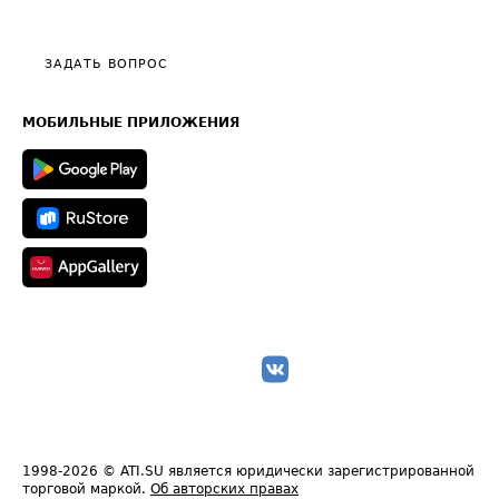
Эксклюзивные материалы
Тарифы
Видео по работе с ATI.SU
Политика конфиденциальности
Полезное по перевозкам
Общие положения
ЗАДАТЬ ВОПРОС
Часто задаваемые вопросы (FAQ)
Карта сайта
Техническая информация
МОБИЛЬНЫЕ ПРИЛОЖЕНИЯ
1998-2026
© ATI.SU является юридически зарегистрированной
торговой маркой.
Об авторских правах