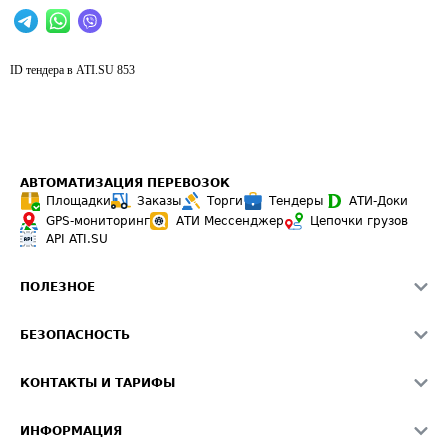
ID тендера в ATI.SU
853
АВТОМАТИЗАЦИЯ ПЕРЕВОЗОК
Площадки
Заказы
Торги
Тендеры
АТИ-Доки
GPS-мониторинг
АТИ Мессенджер
Цепочки грузов
API ATI.SU
ПОЛЕЗНОЕ
Расчет расстояний
БЕЗОПАСНОСТЬ
Академия ATI.SU
ATI.SU о безопасности
Звезды ATI.SU на вашем сайте
КОНТАКТЫ И ТАРИФЫ
Памятка по проверке контрагентов
Индекс ATI.SU FTL РФ
О системе ATI.SU
Светофор+
Средние ставки
ИНФОРМАЦИЯ
Контактная информация