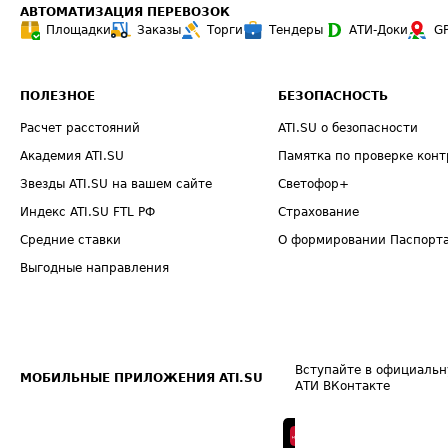
АВТОМАТИЗАЦИЯ ПЕРЕВОЗОК
Площадки
Заказы
Торги
Тендеры
АТИ-Доки
G
ПОЛЕЗНОЕ
БЕЗОПАСНОСТЬ
Расчет расстояний
ATI.SU о безопасности
Академия ATI.SU
Памятка по проверке конт
Звезды ATI.SU на вашем сайте
Светофор+
Индекс ATI.SU FTL РФ
Страхование
Средние ставки
О формировании Паспорт
Выгодные направления
Вступайте в официальн
МОБИЛЬНЫЕ ПРИЛОЖЕНИЯ ATI.SU
АТИ ВКонтакте