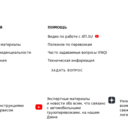
Я
ПОМОЩЬ
Видео по работе с ATI.SU
 материалы
Полезное по перевозкам
фиденциальности
Часто задаваемые вопросы (FAQ)
ения
Техническая информация
ЗАДАТЬ ВОПРОС
Экспертные материалы
Узна
и новости обо всем, что связано
инструкциями
возм
с автомобильными
ервисом
свеж
грузоперевозками, на нашем
логи
Дзене