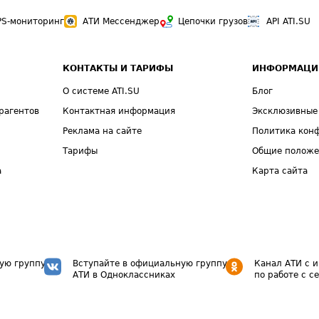
PS-мониторинг
АТИ Мессенджер
Цепочки грузов
API ATI.SU
КОНТАКТЫ И ТАРИФЫ
ИНФОРМАЦИ
О системе ATI.SU
Блог
рагентов
Контактная информация
Эксклюзивные
Реклама на сайте
Политика кон
Тарифы
Общие полож
а
Карта сайта
ую группу
Вступайте в официальную группу
Канал АТИ с 
АТИ в Одноклассниках
по работе с с