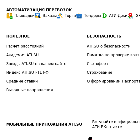
АВТОМАТИЗАЦИЯ ПЕРЕВОЗОК
Площадки
Заказы
Торги
Тендеры
АТИ-Доки
G
ПОЛЕЗНОЕ
БЕЗОПАСНОСТЬ
Расчет расстояний
ATI.SU о безопасности
Академия ATI.SU
Памятка по проверке конт
Звезды ATI.SU на вашем сайте
Светофор+
Индекс ATI.SU FTL РФ
Страхование
Средние ставки
О формировании Паспорт
Выгодные направления
Вступайте в официальн
МОБИЛЬНЫЕ ПРИЛОЖЕНИЯ ATI.SU
АТИ ВКонтакте