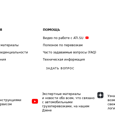
Я
ПОМОЩЬ
Видео по работе с ATI.SU
 материалы
Полезное по перевозкам
фиденциальности
Часто задаваемые вопросы (FAQ)
ения
Техническая информация
ЗАДАТЬ ВОПРОС
Экспертные материалы
Узна
и новости обо всем, что связано
инструкциями
возм
с автомобильными
ервисом
свеж
грузоперевозками, на нашем
логи
Дзене