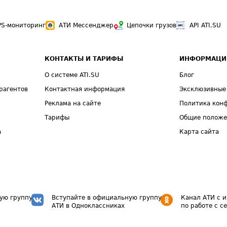
PS-мониторинг
АТИ Мессенджер
Цепочки грузов
API ATI.SU
КОНТАКТЫ И ТАРИФЫ
ИНФОРМАЦИ
О системе ATI.SU
Блог
рагентов
Контактная информация
Эксклюзивные
Реклама на сайте
Политика кон
Тарифы
Общие полож
а
Карта сайта
ую группу
Вступайте в официальную группу
Канал АТИ с 
АТИ в Одноклассниках
по работе с с