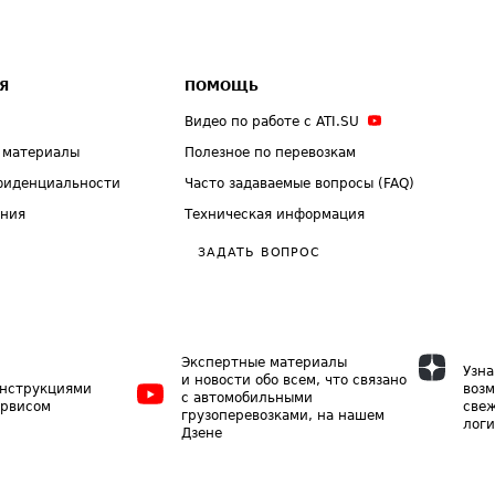
Я
ПОМОЩЬ
Видео по работе с ATI.SU
 материалы
Полезное по перевозкам
фиденциальности
Часто задаваемые вопросы (FAQ)
ения
Техническая информация
ЗАДАТЬ ВОПРОС
Экспертные материалы
Узна
и новости обо всем, что связано
инструкциями
возм
с автомобильными
ервисом
свеж
грузоперевозками, на нашем
логи
Дзене