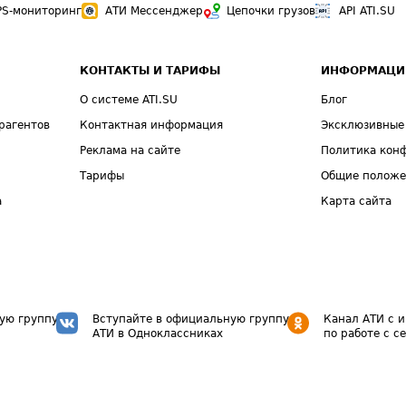
PS-мониторинг
АТИ Мессенджер
Цепочки грузов
API ATI.SU
КОНТАКТЫ И ТАРИФЫ
ИНФОРМАЦИ
О системе ATI.SU
Блог
рагентов
Контактная информация
Эксклюзивные
Реклама на сайте
Политика кон
Тарифы
Общие полож
а
Карта сайта
ую группу
Вступайте в официальную группу
Канал АТИ с 
АТИ в Одноклассниках
по работе с с