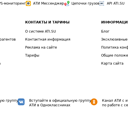
PS-мониторинг
АТИ Мессенджер
Цепочки грузов
API ATI.SU
КОНТАКТЫ И ТАРИФЫ
ИНФОРМАЦИ
О системе ATI.SU
Блог
рагентов
Контактная информация
Эксклюзивные
Реклама на сайте
Политика кон
Тарифы
Общие полож
а
Карта сайта
ую группу
Вступайте в официальную группу
Канал АТИ с 
АТИ в Одноклассниках
по работе с с