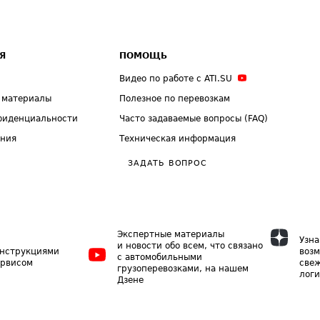
Я
ПОМОЩЬ
Видео по работе с ATI.SU
 материалы
Полезное по перевозкам
фиденциальности
Часто задаваемые вопросы (FAQ)
ения
Техническая информация
ЗАДАТЬ ВОПРОС
Экспертные материалы
Узна
и новости обо всем, что связано
инструкциями
возм
с автомобильными
ервисом
свеж
грузоперевозками, на нашем
логи
Дзене