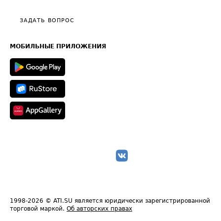
Видео по работе с ATI.SU
Политика конфиденциальности
Полезное по перевозкам
Общие положения
ЗАДАТЬ ВОПРОС
Часто задаваемые вопросы (FAQ)
Карта сайта
Техническая информация
МОБИЛЬНЫЕ ПРИЛОЖЕНИЯ
1998-2026
© ATI.SU является юридически зарегистрированной
торговой маркой.
Об авторских правах