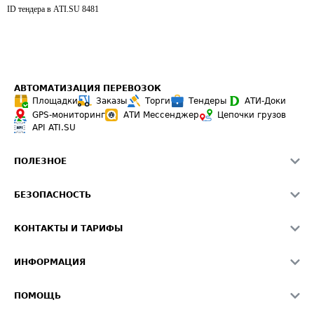
ID тендера в ATI.SU
8481
АВТОМАТИЗАЦИЯ ПЕРЕВОЗОК
Площадки
Заказы
Торги
Тендеры
АТИ-Доки
GPS-мониторинг
АТИ Мессенджер
Цепочки грузов
API ATI.SU
ПОЛЕЗНОЕ
Расчет расстояний
БЕЗОПАСНОСТЬ
Академия ATI.SU
ATI.SU о безопасности
Звезды ATI.SU на вашем сайте
КОНТАКТЫ И ТАРИФЫ
Памятка по проверке контрагентов
Индекс ATI.SU FTL РФ
О системе ATI.SU
Светофор+
Средние ставки
ИНФОРМАЦИЯ
Контактная информация
Страхование
Выгодные направления
Блог
Реклама на сайте
О формировании Паспорта
ПОМОЩЬ
Эксклюзивные материалы
Тарифы