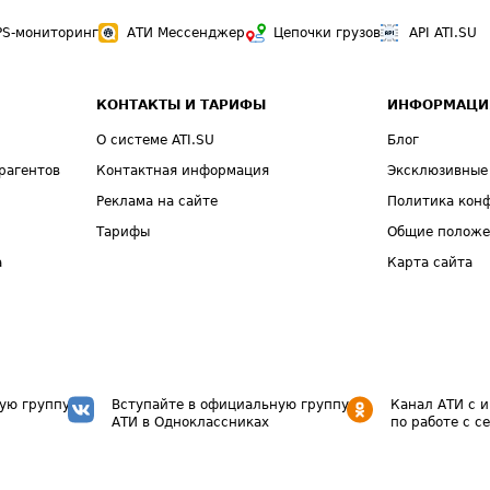
PS-мониторинг
АТИ Мессенджер
Цепочки грузов
API ATI.SU
КОНТАКТЫ И ТАРИФЫ
ИНФОРМАЦИ
О системе ATI.SU
Блог
рагентов
Контактная информация
Эксклюзивные
Реклама на сайте
Политика кон
Тарифы
Общие полож
а
Карта сайта
ую группу
Вступайте в официальную группу
Канал АТИ с 
АТИ в Одноклассниках
по работе с с