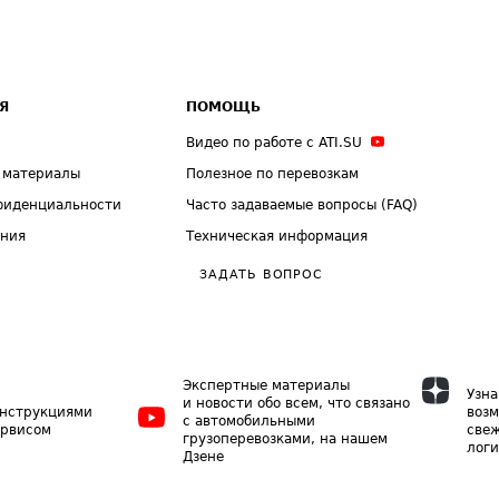
Я
ПОМОЩЬ
Видео по работе с ATI.SU
 материалы
Полезное по перевозкам
фиденциальности
Часто задаваемые вопросы (FAQ)
ения
Техническая информация
ЗАДАТЬ ВОПРОС
Экспертные материалы
Узна
и новости обо всем, что связано
инструкциями
возм
с автомобильными
ервисом
свеж
грузоперевозками, на нашем
логи
Дзене