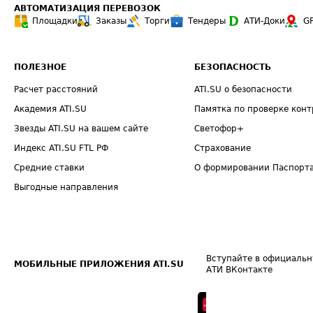
АВТОМАТИЗАЦИЯ ПЕРЕВОЗОК
Площадки
Заказы
Торги
Тендеры
АТИ-Доки
G
ПОЛЕЗНОЕ
БЕЗОПАСНОСТЬ
Расчет расстояний
ATI.SU о безопасности
Академия ATI.SU
Памятка по проверке конт
Звезды ATI.SU на вашем сайте
Светофор+
Индекс ATI.SU FTL РФ
Страхование
Средние ставки
О формировании Паспорт
Выгодные направления
Вступайте в официальн
МОБИЛЬНЫЕ ПРИЛОЖЕНИЯ ATI.SU
АТИ ВКонтакте