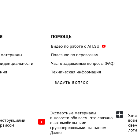
Я
ПОМОЩЬ
Видео по работе с ATI.SU
 материалы
Полезное по перевозкам
фиденциальности
Часто задаваемые вопросы (FAQ)
ения
Техническая информация
ЗАДАТЬ ВОПРОС
Экспертные материалы
Узна
и новости обо всем, что связано
инструкциями
возм
с автомобильными
ервисом
свеж
грузоперевозками, на нашем
логи
Дзене