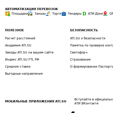
АВТОМАТИЗАЦИЯ ПЕРЕВОЗОК
Площадки
Заказы
Торги
Тендеры
АТИ-Доки
G
ПОЛЕЗНОЕ
БЕЗОПАСНОСТЬ
Расчет расстояний
ATI.SU о безопасности
Академия ATI.SU
Памятка по проверке конт
Звезды ATI.SU на вашем сайте
Светофор+
Индекс ATI.SU FTL РФ
Страхование
Средние ставки
О формировании Паспорт
Выгодные направления
Вступайте в официальн
МОБИЛЬНЫЕ ПРИЛОЖЕНИЯ ATI.SU
АТИ ВКонтакте