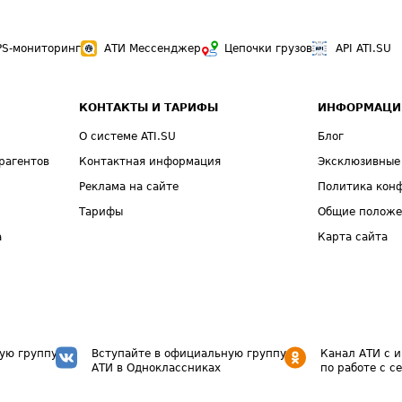
PS-мониторинг
АТИ Мессенджер
Цепочки грузов
API ATI.SU
КОНТАКТЫ И ТАРИФЫ
ИНФОРМАЦИ
О системе ATI.SU
Блог
рагентов
Контактная информация
Эксклюзивные
Реклама на сайте
Политика кон
Тарифы
Общие полож
а
Карта сайта
ую группу
Вступайте в официальную группу
Канал АТИ с 
АТИ в Одноклассниках
по работе с с