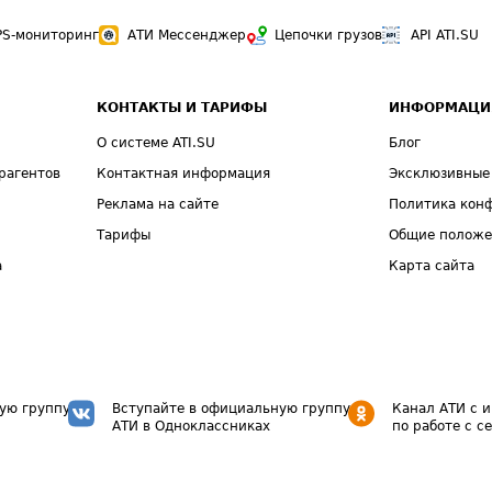
PS-мониторинг
АТИ Мессенджер
Цепочки грузов
API ATI.SU
КОНТАКТЫ И ТАРИФЫ
ИНФОРМАЦИ
О системе ATI.SU
Блог
рагентов
Контактная информация
Эксклюзивные
Реклама на сайте
Политика кон
Тарифы
Общие полож
а
Карта сайта
ую группу
Вступайте в официальную группу
Канал АТИ с 
АТИ в Одноклассниках
по работе с с