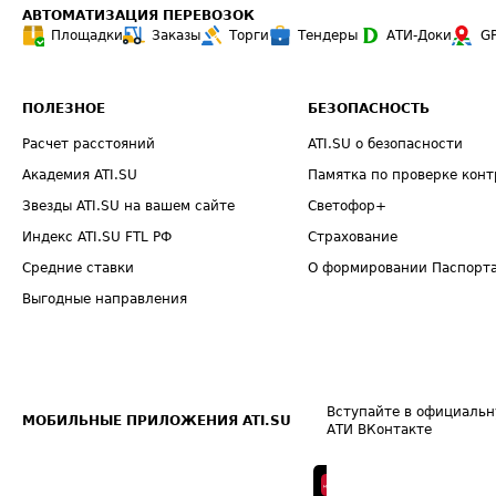
АВТОМАТИЗАЦИЯ ПЕРЕВОЗОК
Площадки
Заказы
Торги
Тендеры
АТИ-Доки
G
ПОЛЕЗНОЕ
БЕЗОПАСНОСТЬ
Расчет расстояний
ATI.SU о безопасности
Академия ATI.SU
Памятка по проверке конт
Звезды ATI.SU на вашем сайте
Светофор+
Индекс ATI.SU FTL РФ
Страхование
Средние ставки
О формировании Паспорт
Выгодные направления
Вступайте в официальн
МОБИЛЬНЫЕ ПРИЛОЖЕНИЯ ATI.SU
АТИ ВКонтакте