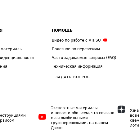
Я
ПОМОЩЬ
Видео по работе с ATI.SU
 материалы
Полезное по перевозкам
фиденциальности
Часто задаваемые вопросы (FAQ)
ения
Техническая информация
ЗАДАТЬ ВОПРОС
Экспертные материалы
Узна
и новости обо всем, что связано
инструкциями
возм
с автомобильными
ервисом
свеж
грузоперевозками, на нашем
логи
Дзене