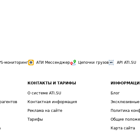
PS-мониторинг
АТИ Мессенджер
Цепочки грузов
API ATI.SU
КОНТАКТЫ И ТАРИФЫ
ИНФОРМАЦИ
О системе ATI.SU
Блог
рагентов
Контактная информация
Эксклюзивные
Реклама на сайте
Политика кон
Тарифы
Общие полож
а
Карта сайта