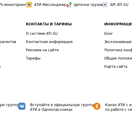
PS-мониторинг
АТИ Мессенджер
Цепочки грузов
API ATI.SU
КОНТАКТЫ И ТАРИФЫ
ИНФОРМАЦИ
О системе ATI.SU
Блог
рагентов
Контактная информация
Эксклюзивные
Реклама на сайте
Политика кон
Тарифы
Общие полож
а
Карта сайта
ую группу
Вступайте в официальную группу
Канал АТИ с 
АТИ в Одноклассниках
по работе с с