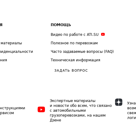
Я
ПОМОЩЬ
Видео по работе с ATI.SU
 материалы
Полезное по перевозкам
фиденциальности
Часто задаваемые вопросы (FAQ)
ения
Техническая информация
ЗАДАТЬ ВОПРОС
Экспертные материалы
Узна
и новости обо всем, что связано
инструкциями
возм
с автомобильными
ервисом
свеж
грузоперевозками, на нашем
логи
Дзене