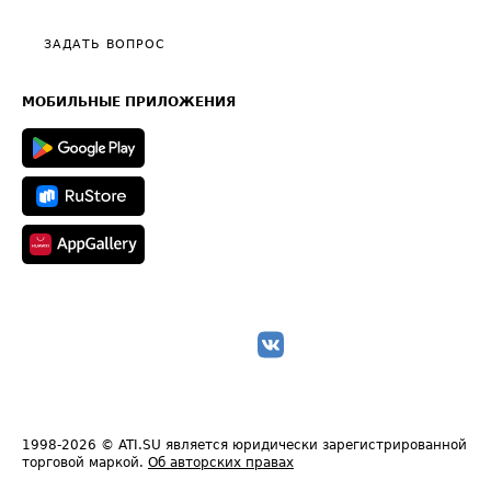
Видео по работе с ATI.SU
Политика конфиденциальности
Полезное по перевозкам
Общие положения
ЗАДАТЬ ВОПРОС
Часто задаваемые вопросы (FAQ)
Карта сайта
Техническая информация
МОБИЛЬНЫЕ ПРИЛОЖЕНИЯ
1998-2026
© ATI.SU является юридически зарегистрированной
торговой маркой.
Об авторских правах