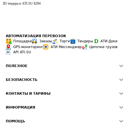
ID тендера в ATI.SU
8294
АВТОМАТИЗАЦИЯ ПЕРЕВОЗОК
Площадки
Заказы
Торги
Тендеры
АТИ-Доки
GPS-мониторинг
АТИ Мессенджер
Цепочки грузов
API ATI.SU
ПОЛЕЗНОЕ
Расчет расстояний
БЕЗОПАСНОСТЬ
Академия ATI.SU
ATI.SU о безопасности
Звезды ATI.SU на вашем сайте
КОНТАКТЫ И ТАРИФЫ
Памятка по проверке контрагентов
Индекс ATI.SU FTL РФ
О системе ATI.SU
Светофор+
Средние ставки
ИНФОРМАЦИЯ
Контактная информация
Страхование
Выгодные направления
Блог
Реклама на сайте
О формировании Паспорта
ПОМОЩЬ
Эксклюзивные материалы
Тарифы