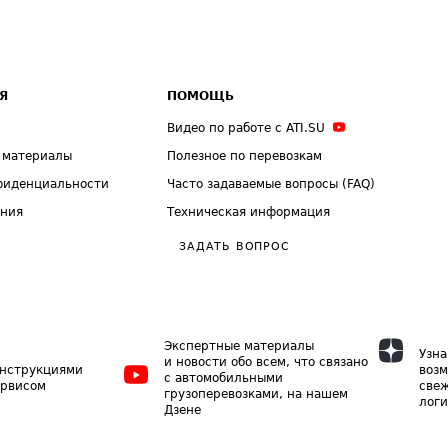
Я
ПОМОЩЬ
Видео по работе с ATI.SU
 материалы
Полезное по перевозкам
фиденциальности
Часто задаваемые вопросы (FAQ)
ения
Техническая информация
ЗАДАТЬ ВОПРОС
Экспертные материалы
Узна
и новости обо всем, что связано
инструкциями
возм
с автомобильными
ервисом
свеж
грузоперевозками, на нашем
логи
Дзене