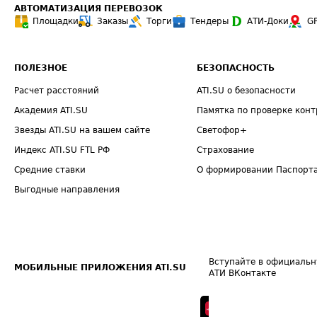
АВТОМАТИЗАЦИЯ ПЕРЕВОЗОК
Площадки
Заказы
Торги
Тендеры
АТИ-Доки
G
ПОЛЕЗНОЕ
БЕЗОПАСНОСТЬ
Расчет расстояний
ATI.SU о безопасности
Академия ATI.SU
Памятка по проверке конт
Звезды ATI.SU на вашем сайте
Светофор+
Индекс ATI.SU FTL РФ
Страхование
Средние ставки
О формировании Паспорт
Выгодные направления
Вступайте в официальн
МОБИЛЬНЫЕ ПРИЛОЖЕНИЯ ATI.SU
АТИ ВКонтакте