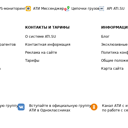
PS-мониторинг
АТИ Мессенджер
Цепочки грузов
API ATI.SU
КОНТАКТЫ И ТАРИФЫ
ИНФОРМАЦИ
О системе ATI.SU
Блог
рагентов
Контактная информация
Эксклюзивные
Реклама на сайте
Политика кон
Тарифы
Общие полож
а
Карта сайта
ую группу
Вступайте в официальную группу
Канал АТИ с 
АТИ в Одноклассниках
по работе с с