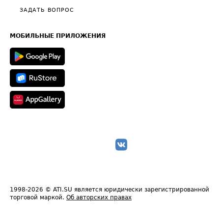
Полезное по перевозкам
Общие положения
ЗАДАТЬ ВОПРОС
Часто задаваемые вопросы (FAQ)
Карта сайта
Техническая информация
МОБИЛЬНЫЕ ПРИЛОЖЕНИЯ
1998-2026
© ATI.SU является юридически зарегистрированной
торговой маркой.
Об авторских правах