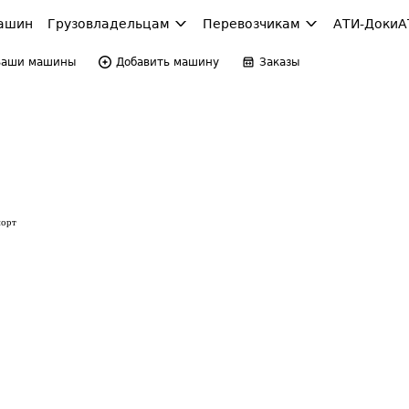
ашин
Грузовладельцам
Перевозчикам
АТИ-Доки
А
Ваши машины
Добавить машину
Заказы
порт