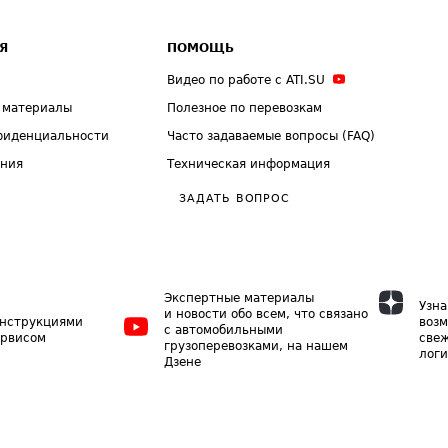
Я
ПОМОЩЬ
Видео по работе с ATI.SU
 материалы
Полезное по перевозкам
фиденциальности
Часто задаваемые вопросы (FAQ)
ения
Техническая информация
ЗАДАТЬ ВОПРОС
Экспертные материалы
Узна
и новости обо всем, что связано
инструкциями
возм
с автомобильными
ервисом
свеж
грузоперевозками, на нашем
логи
Дзене