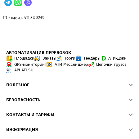
ID тендера в ATI.SU
8243
АВТОМАТИЗАЦИЯ ПЕРЕВОЗОК
Площадки
Заказы
Торги
Тендеры
АТИ-Доки
GPS-мониторинг
АТИ Мессенджер
Цепочки грузов
API ATI.SU
ПОЛЕЗНОЕ
Расчет расстояний
БЕЗОПАСНОСТЬ
Академия ATI.SU
ATI.SU о безопасности
Звезды ATI.SU на вашем сайте
КОНТАКТЫ И ТАРИФЫ
Памятка по проверке контрагентов
Индекс ATI.SU FTL РФ
О системе ATI.SU
Светофор+
Средние ставки
ИНФОРМАЦИЯ
Контактная информация
Страхование
Выгодные направления