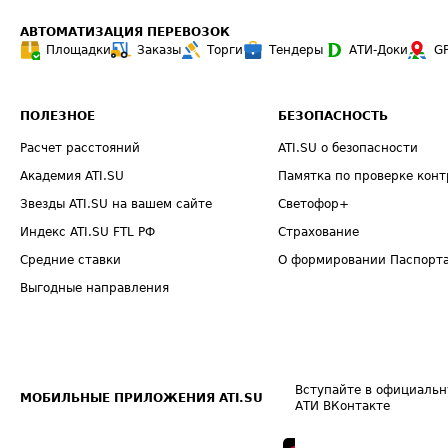
АВТОМАТИЗАЦИЯ ПЕРЕВОЗОК
Площадки
Заказы
Торги
Тендеры
АТИ-Доки
G
ПОЛЕЗНОЕ
БЕЗОПАСНОСТЬ
Расчет расстояний
ATI.SU о безопасности
Академия ATI.SU
Памятка по проверке конт
Звезды ATI.SU на вашем сайте
Светофор+
Индекс ATI.SU FTL РФ
Страхование
Средние ставки
О формировании Паспорт
Выгодные направления
Вступайте в официальн
МОБИЛЬНЫЕ ПРИЛОЖЕНИЯ ATI.SU
АТИ ВКонтакте