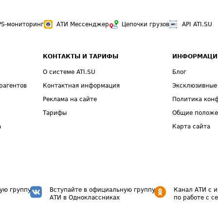
PS-мониторинг
АТИ Мессенджер
Цепочки грузов
API ATI.SU
КОНТАКТЫ И ТАРИФЫ
ИНФОРМАЦИ
О системе ATI.SU
Блог
рагентов
Контактная информация
Эксклюзивные
Реклама на сайте
Политика кон
Тарифы
Общие полож
а
Карта сайта
ую группу
Вступайте в официальную группу
Канал АТИ с 
АТИ в Одноклассниках
по работе с с