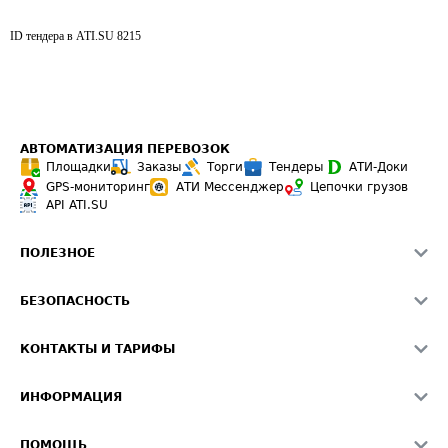
ID тендера в ATI.SU
8215
АВТОМАТИЗАЦИЯ ПЕРЕВОЗОК
Площадки
Заказы
Торги
Тендеры
АТИ-Доки
GPS-мониторинг
АТИ Мессенджер
Цепочки грузов
API ATI.SU
ПОЛЕЗНОЕ
Расчет расстояний
БЕЗОПАСНОСТЬ
Академия ATI.SU
ATI.SU о безопасности
Звезды ATI.SU на вашем сайте
КОНТАКТЫ И ТАРИФЫ
Памятка по проверке контрагентов
Индекс ATI.SU FTL РФ
О системе ATI.SU
Светофор+
Средние ставки
ИНФОРМАЦИЯ
Контактная информация
Страхование
Выгодные направления
Блог
Реклама на сайте
О формировании Паспорта
ПОМОЩЬ