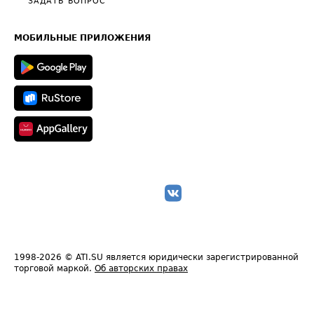
Общие положения
ЗАДАТЬ ВОПРОС
Часто задаваемые вопросы (FAQ)
Карта сайта
Техническая информация
МОБИЛЬНЫЕ ПРИЛОЖЕНИЯ
1998-2026
© ATI.SU является юридически зарегистрированной
торговой маркой.
Об авторских правах