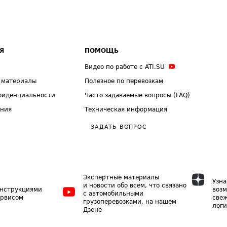
Я
ПОМОЩЬ
Видео по работе с ATI.SU
 материалы
Полезное по перевозкам
фиденциальности
Часто задаваемые вопросы (FAQ)
ения
Техническая информация
ЗАДАТЬ ВОПРОС
Экспертные материалы
Узна
и новости обо всем, что связано
инструкциями
возм
с автомобильными
ервисом
свеж
грузоперевозками, на нашем
логи
Дзене