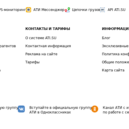
PS-мониторинг
АТИ Мессенджер
Цепочки грузов
API ATI.SU
КОНТАКТЫ И ТАРИФЫ
ИНФОРМАЦИ
О системе ATI.SU
Блог
рагентов
Контактная информация
Эксклюзивные
Реклама на сайте
Политика кон
Тарифы
Общие полож
а
Карта сайта
ую группу
Вступайте в официальную группу
Канал АТИ с 
АТИ в Одноклассниках
по работе с с