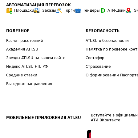
АВТОМАТИЗАЦИЯ ПЕРЕВОЗОК
Площадки
Заказы
Торги
Тендеры
АТИ-Доки
G
ПОЛЕЗНОЕ
БЕЗОПАСНОСТЬ
Расчет расстояний
ATI.SU о безопасности
Академия ATI.SU
Памятка по проверке конт
Звезды ATI.SU на вашем сайте
Светофор+
Индекс ATI.SU FTL РФ
Страхование
Средние ставки
О формировании Паспорт
Выгодные направления
Вступайте в официальн
МОБИЛЬНЫЕ ПРИЛОЖЕНИЯ ATI.SU
АТИ ВКонтакте