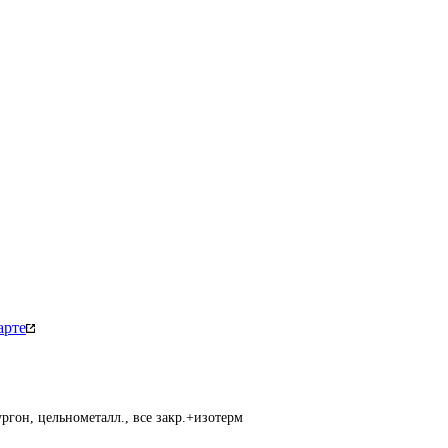
арте
ргон, цельнометалл., все закр.+изотерм