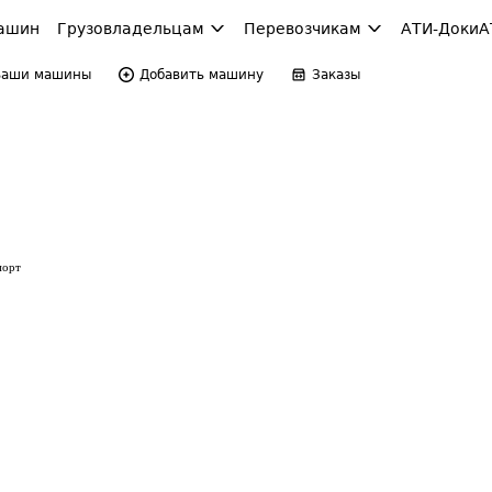
ашин
Грузовладельцам
Перевозчикам
АТИ-Доки
А
Ваши машины
Добавить машину
Заказы
порт