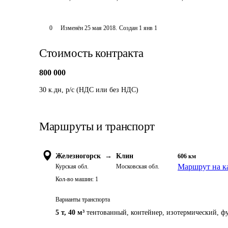
0
Изменён
25 мая 2018
.
Создан
1 янв 1
Стоимость контракта
800 000
30 к.дн, р/с (НДС или без НДС)
Маршруты и транспорт
Железногорск
→
Клин
606
км
Маршрут на к
Курская обл.
Московская обл.
Кол-во машин:
1
Варианты транспорта
5 т
,
40 м³
тентованный, контейнер, изотермический, фу