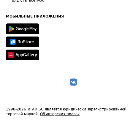
Общие положения
ЗАДАТЬ ВОПРОС
Часто задаваемые вопросы (FAQ)
Карта сайта
Техническая информация
МОБИЛЬНЫЕ ПРИЛОЖЕНИЯ
1998-2026
© ATI.SU является юридически зарегистрированной
торговой маркой.
Об авторских правах