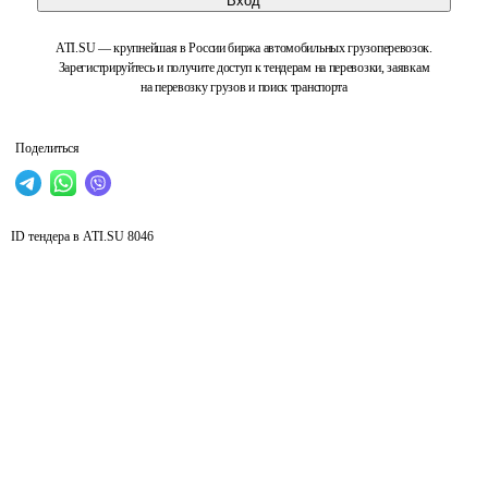
Вход
ATI.SU — крупнейшая в России биржа автомобильных грузоперевозок.
Зарегистрируйтесь и получите доступ к тендерам на перевозки, заявкам
на перевозку грузов и поиск транспорта
Поделиться
ID тендера в ATI.SU
8046