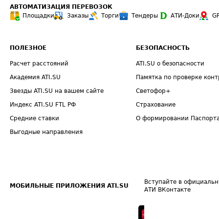
АВТОМАТИЗАЦИЯ ПЕРЕВОЗОК
Площадки
Заказы
Торги
Тендеры
АТИ-Доки
G
ПОЛЕЗНОЕ
БЕЗОПАСНОСТЬ
Расчет расстояний
ATI.SU о безопасности
Академия ATI.SU
Памятка по проверке конт
Звезды ATI.SU на вашем сайте
Светофор+
Индекс ATI.SU FTL РФ
Страхование
Средние ставки
О формировании Паспорт
Выгодные направления
Вступайте в официальн
МОБИЛЬНЫЕ ПРИЛОЖЕНИЯ ATI.SU
АТИ ВКонтакте