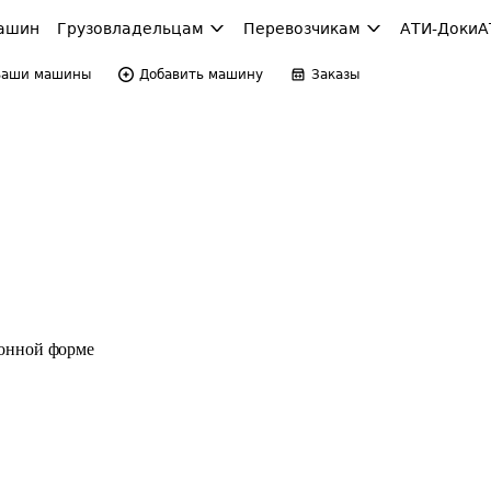
ашин
Грузовладельцам
Перевозчикам
АТИ-Доки
А
Ваши машины
Добавить машину
Заказы
ронной форме