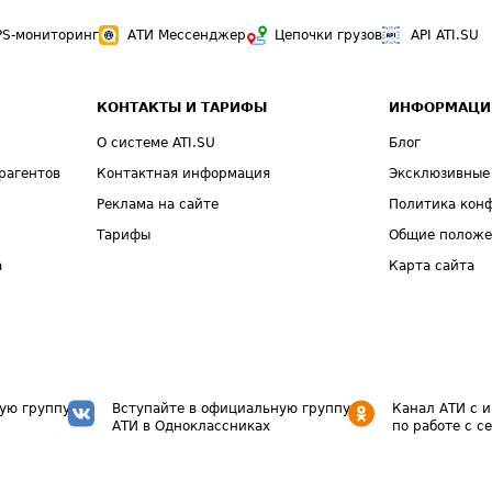
PS-мониторинг
АТИ Мессенджер
Цепочки грузов
API ATI.SU
КОНТАКТЫ И ТАРИФЫ
ИНФОРМАЦИ
О системе ATI.SU
Блог
рагентов
Контактная информация
Эксклюзивные
Реклама на сайте
Политика кон
Тарифы
Общие полож
а
Карта сайта
ую группу
Вступайте в официальную группу
Канал АТИ с 
АТИ в Одноклассниках
по работе с с