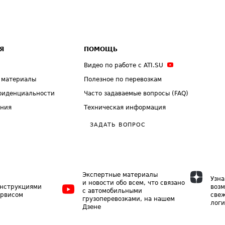
Я
ПОМОЩЬ
Видео по работе с ATI.SU
 материалы
Полезное по перевозкам
фиденциальности
Часто задаваемые вопросы (FAQ)
ения
Техническая информация
ЗАДАТЬ ВОПРОС
Экспертные материалы
Узна
и новости обо всем, что связано
инструкциями
возм
с автомобильными
ервисом
свеж
грузоперевозками, на нашем
логи
Дзене