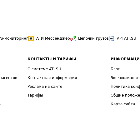
PS-мониторинг
АТИ Мессенджер
Цепочки грузов
API ATI.SU
КОНТАКТЫ И ТАРИФЫ
ИНФОРМАЦИ
О системе ATI.SU
Блог
рагентов
Контактная информация
Эксклюзивные
Реклама на сайте
Политика кон
Тарифы
Общие полож
а
Карта сайта