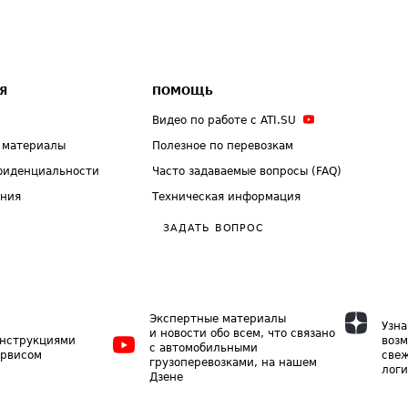
Я
ПОМОЩЬ
Видео по работе с ATI.SU
 материалы
Полезное по перевозкам
фиденциальности
Часто задаваемые вопросы (FAQ)
ения
Техническая информация
ЗАДАТЬ ВОПРОС
Экспертные материалы
Узна
и новости обо всем, что связано
инструкциями
возм
с автомобильными
ервисом
свеж
грузоперевозками, на нашем
логи
Дзене