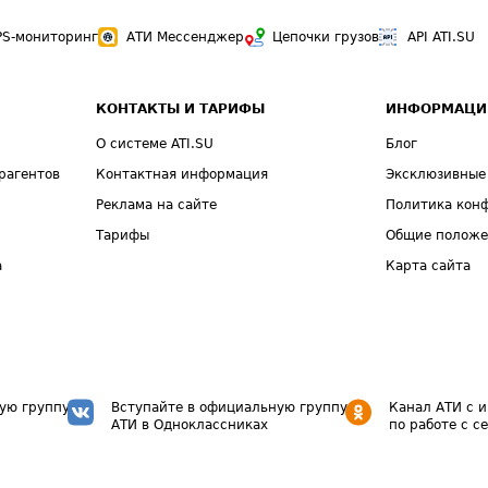
PS-мониторинг
АТИ Мессенджер
Цепочки грузов
API ATI.SU
КОНТАКТЫ И ТАРИФЫ
ИНФОРМАЦИ
О системе ATI.SU
Блог
рагентов
Контактная информация
Эксклюзивные
Реклама на сайте
Политика кон
Тарифы
Общие полож
а
Карта сайта
ую группу
Вступайте в официальную группу
Канал АТИ с 
АТИ в Одноклассниках
по работе с с