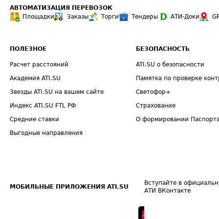
АВТОМАТИЗАЦИЯ ПЕРЕВОЗОК
Площадки
Заказы
Торги
Тендеры
АТИ-Доки
G
ПОЛЕЗНОЕ
БЕЗОПАСНОСТЬ
Расчет расстояний
ATI.SU о безопасности
Академия ATI.SU
Памятка по проверке конт
Звезды ATI.SU на вашем сайте
Светофор+
Индекс ATI.SU FTL РФ
Страхование
Средние ставки
О формировании Паспорт
Выгодные направления
Вступайте в официальн
МОБИЛЬНЫЕ ПРИЛОЖЕНИЯ ATI.SU
АТИ ВКонтакте