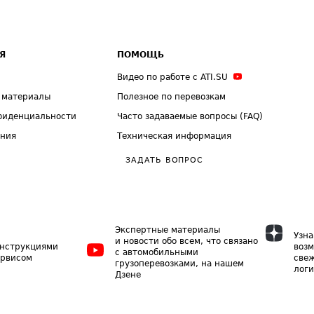
Я
ПОМОЩЬ
Видео по работе с ATI.SU
 материалы
Полезное по перевозкам
фиденциальности
Часто задаваемые вопросы (FAQ)
ения
Техническая информация
ЗАДАТЬ ВОПРОС
Экспертные материалы
Узна
и новости обо всем, что связано
инструкциями
возм
с автомобильными
ервисом
свеж
грузоперевозками, на нашем
логи
Дзене