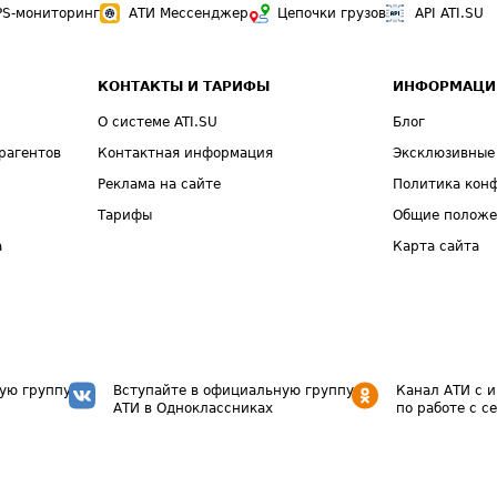
PS-мониторинг
АТИ Мессенджер
Цепочки грузов
API ATI.SU
КОНТАКТЫ И ТАРИФЫ
ИНФОРМАЦИ
О системе ATI.SU
Блог
рагентов
Контактная информация
Эксклюзивные
Реклама на сайте
Политика кон
Тарифы
Общие полож
а
Карта сайта
ую группу
Вступайте в официальную группу
Канал АТИ с 
АТИ в Одноклассниках
по работе с с