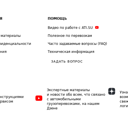
Я
ПОМОЩЬ
Видео по работе с ATI.SU
 материалы
Полезное по перевозкам
фиденциальности
Часто задаваемые вопросы (FAQ)
ения
Техническая информация
ЗАДАТЬ ВОПРОС
Экспертные материалы
Узна
и новости обо всем, что связано
инструкциями
возм
с автомобильными
ервисом
свеж
грузоперевозками, на нашем
логи
Дзене