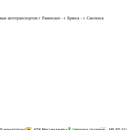
ые автотранспортом г. Раменское - г. Брянск - г. Смоленск
PS-мониторинг
АТИ Мессенджер
Цепочки грузов
API ATI.SU