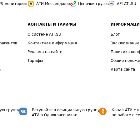
PS-мониторинг
АТИ Мессенджер
Цепочки грузов
API ATI.SU
КОНТАКТЫ И ТАРИФЫ
ИНФОРМАЦИ
О системе ATI.SU
Блог
рагентов
Контактная информация
Эксклюзивные
Реклама на сайте
Политика кон
Тарифы
Общие полож
а
Карта сайта
ую группу
Вступайте в официальную группу
Канал АТИ с 
АТИ в Одноклассниках
по работе с с