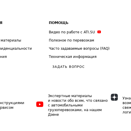
Я
ПОМОЩЬ
Видео по работе с ATI.SU
 материалы
Полезное по перевозкам
фиденциальности
Часто задаваемые вопросы (FAQ)
ения
Техническая информация
ЗАДАТЬ ВОПРОС
Экспертные материалы
Узна
и новости обо всем, что связано
инструкциями
возм
с автомобильными
ервисом
свеж
грузоперевозками, на нашем
логи
Дзене