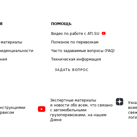
Я
ПОМОЩЬ
Видео по работе с ATI.SU
 материалы
Полезное по перевозкам
фиденциальности
Часто задаваемые вопросы (FAQ)
ения
Техническая информация
ЗАДАТЬ ВОПРОС
Экспертные материалы
Узна
и новости обо всем, что связано
инструкциями
возм
с автомобильными
ервисом
свеж
грузоперевозками, на нашем
логи
Дзене