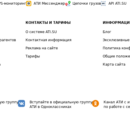
PS-мониторинг
АТИ Мессенджер
Цепочки грузов
API ATI.SU
КОНТАКТЫ И ТАРИФЫ
ИНФОРМАЦИ
О системе ATI.SU
Блог
рагентов
Контактная информация
Эксклюзивные
Реклама на сайте
Политика кон
Тарифы
Общие полож
а
Карта сайта
ую группу
Вступайте в официальную группу
Канал АТИ с 
АТИ в Одноклассниках
по работе с с