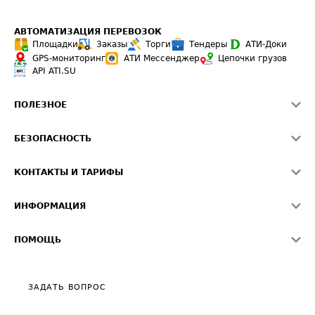
АВТОМАТИЗАЦИЯ ПЕРЕВОЗОК
Площадки
Заказы
Торги
Тендеры
АТИ-Доки
GPS-мониторинг
АТИ Мессенджер
Цепочки грузов
API ATI.SU
ПОЛЕЗНОЕ
Расчет расстояний
БЕЗОПАСНОСТЬ
Академия ATI.SU
ATI.SU о безопасности
Звезды ATI.SU на вашем сайте
КОНТАКТЫ И ТАРИФЫ
Памятка по проверке контрагентов
Индекс ATI.SU FTL РФ
О системе ATI.SU
Светофор+
Средние ставки
ИНФОРМАЦИЯ
Контактная информация
Страхование
Выгодные направления
Блог
Реклама на сайте
О формировании Паспорта
ПОМОЩЬ
Эксклюзивные материалы
Тарифы
Видео по работе с ATI.SU
Политика конфиденциальности
Полезное по перевозкам
Общие положения
ЗАДАТЬ ВОПРОС
Часто задаваемые вопросы (FAQ)
Карта сайта