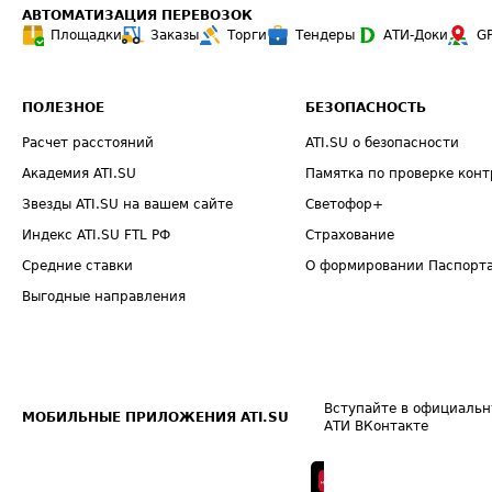
АВТОМАТИЗАЦИЯ ПЕРЕВОЗОК
Площадки
Заказы
Торги
Тендеры
АТИ-Доки
G
ПОЛЕЗНОЕ
БЕЗОПАСНОСТЬ
Расчет расстояний
ATI.SU о безопасности
Академия ATI.SU
Памятка по проверке конт
Звезды ATI.SU на вашем сайте
Светофор+
Индекс ATI.SU FTL РФ
Страхование
Средние ставки
О формировании Паспорт
Выгодные направления
Вступайте в официальн
МОБИЛЬНЫЕ ПРИЛОЖЕНИЯ ATI.SU
АТИ ВКонтакте