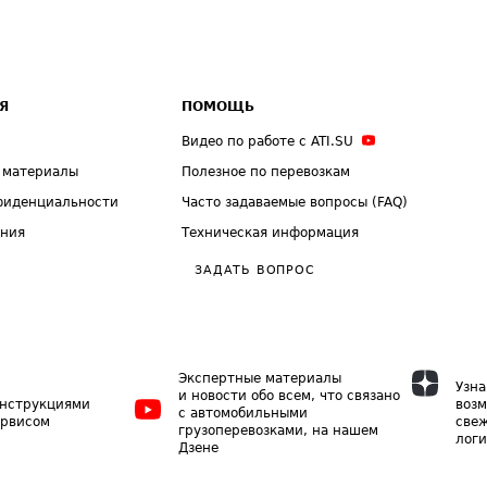
Я
ПОМОЩЬ
Видео по работе с ATI.SU
 материалы
Полезное по перевозкам
фиденциальности
Часто задаваемые вопросы (FAQ)
ения
Техническая информация
ЗАДАТЬ ВОПРОС
Экспертные материалы
Узна
и новости обо всем, что связано
инструкциями
возм
с автомобильными
ервисом
свеж
грузоперевозками, на нашем
логи
Дзене