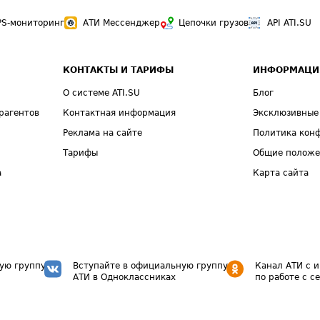
PS-мониторинг
АТИ Мессенджер
Цепочки грузов
API ATI.SU
КОНТАКТЫ И ТАРИФЫ
ИНФОРМАЦИ
О системе ATI.SU
Блог
рагентов
Контактная информация
Эксклюзивные
Реклама на сайте
Политика кон
Тарифы
Общие полож
а
Карта сайта
ую группу
Вступайте в официальную группу
Канал АТИ с 
АТИ в Одноклассниках
по работе с с