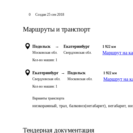
0
Создан
25 сен 2018
Маршруты и транспорт
Подольск
→
Екатеринбург
1 922
км
Маршрут на ка
Московская обл.
Свердловская обл.
Кол-во машин:
1
Екатеринбург
→
Подольск
1 922
км
Маршрут на к
Свердловская обл.
Московская обл.
Кол-во машин:
1
Варианты транспорта
низкорамный, трал, балковоз(негабарит), негабарит, н
Тендерная документация