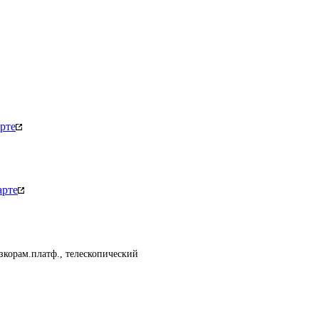
рте
арте
изкорам.платф., телескопический