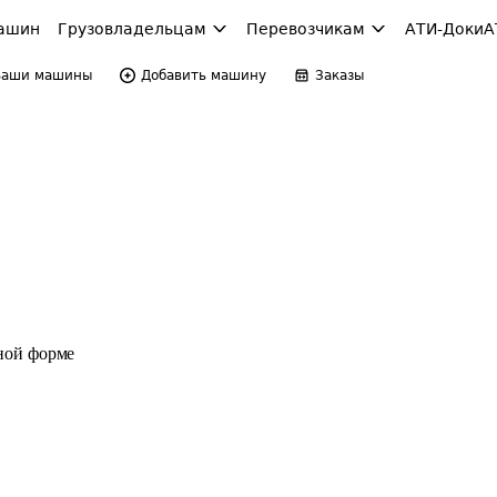
ашин
Грузовладельцам
Перевозчикам
АТИ-Доки
А
Ваши машины
Добавить машину
Заказы
ной форме