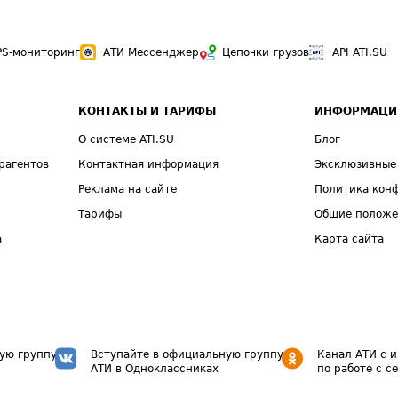
PS-мониторинг
АТИ Мессенджер
Цепочки грузов
API ATI.SU
КОНТАКТЫ И ТАРИФЫ
ИНФОРМАЦИ
О системе ATI.SU
Блог
рагентов
Контактная информация
Эксклюзивные
Реклама на сайте
Политика кон
Тарифы
Общие полож
а
Карта сайта
ую группу
Вступайте в официальную группу
Канал АТИ с 
АТИ в Одноклассниках
по работе с с