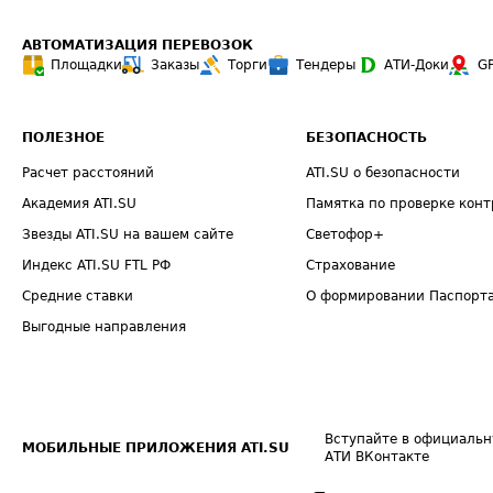
АВТОМАТИЗАЦИЯ ПЕРЕВОЗОК
Площадки
Заказы
Торги
Тендеры
АТИ-Доки
G
ПОЛЕЗНОЕ
БЕЗОПАСНОСТЬ
Расчет расстояний
ATI.SU о безопасности
Академия ATI.SU
Памятка по проверке конт
Звезды ATI.SU на вашем сайте
Светофор+
Индекс ATI.SU FTL РФ
Страхование
Средние ставки
О формировании Паспорт
Выгодные направления
Вступайте в официальн
МОБИЛЬНЫЕ ПРИЛОЖЕНИЯ ATI.SU
АТИ ВКонтакте