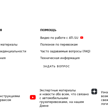
Я
ПОМОЩЬ
Видео по работе с ATI.SU
 материалы
Полезное по перевозкам
фиденциальности
Часто задаваемые вопросы (FAQ)
ения
Техническая информация
ЗАДАТЬ ВОПРОС
Экспертные материалы
Узна
и новости обо всем, что связано
инструкциями
возм
с автомобильными
ервисом
свеж
грузоперевозками, на нашем
логи
Дзене