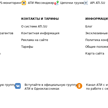
PS-мониторинг
АТИ Мессенджер
Цепочки грузов
API ATI.SU
КОНТАКТЫ И ТАРИФЫ
ИНФОРМАЦИ
О системе ATI.SU
Блог
рагентов
Контактная информация
Эксклюзивные
Реклама на сайте
Политика кон
Тарифы
Общие полож
а
Карта сайта
ую группу
Вступайте в официальную группу
Канал АТИ с 
АТИ в Одноклассниках
по работе с с