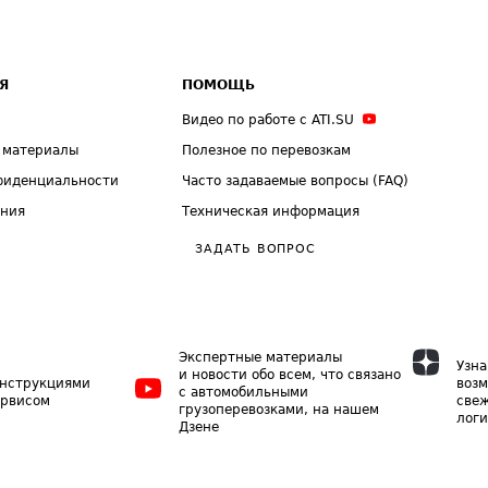
Я
ПОМОЩЬ
Видео по работе с ATI.SU
 материалы
Полезное по перевозкам
фиденциальности
Часто задаваемые вопросы (FAQ)
ения
Техническая информация
ЗАДАТЬ ВОПРОС
Экспертные материалы
Узна
и новости обо всем, что связано
инструкциями
возм
с автомобильными
ервисом
свеж
грузоперевозками, на нашем
логи
Дзене