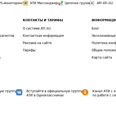
PS-мониторинг
АТИ Мессенджер
Цепочки грузов
API ATI.SU
КОНТАКТЫ И ТАРИФЫ
ИНФОРМАЦИ
О системе ATI.SU
Блог
рагентов
Контактная информация
Эксклюзивные
Реклама на сайте
Политика кон
Тарифы
Общие полож
а
Карта сайта
ую группу
Вступайте в официальную группу
Канал АТИ с 
АТИ в Одноклассниках
по работе с с