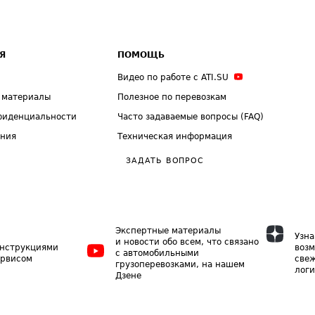
Я
ПОМОЩЬ
Видео по работе с ATI.SU
 материалы
Полезное по перевозкам
фиденциальности
Часто задаваемые вопросы (FAQ)
ения
Техническая информация
ЗАДАТЬ ВОПРОС
Экспертные материалы
Узна
и новости обо всем, что связано
инструкциями
возм
с автомобильными
ервисом
свеж
грузоперевозками, на нашем
логи
Дзене