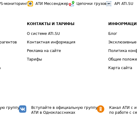
PS-мониторинг
АТИ Мессенджер
Цепочки грузов
API ATI.SU
КОНТАКТЫ И ТАРИФЫ
ИНФОРМАЦИ
О системе ATI.SU
Блог
рагентов
Контактная информация
Эксклюзивные
Реклама на сайте
Политика кон
Тарифы
Общие полож
а
Карта сайта
ую группу
Вступайте в официальную группу
Канал АТИ с 
АТИ в Одноклассниках
по работе с с