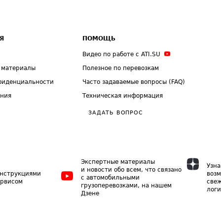
Я
ПОМОЩЬ
Видео по работе с ATI.SU
 материалы
Полезное по перевозкам
фиденциальности
Часто задаваемые вопросы (FAQ)
ения
Техническая информация
ЗАДАТЬ ВОПРОС
Экспертные материалы
Узна
и новости обо всем, что связано
инструкциями
возм
с автомобильными
ервисом
свеж
грузоперевозками, на нашем
логи
Дзене